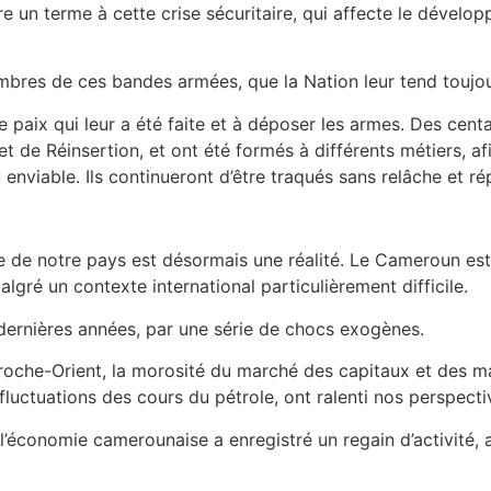
 un terme à cette crise sécuritaire, qui affecte le dévelo
mbres de ces bandes armées, que la Nation leur tend toujou
re de paix qui leur a été faite et à déposer les armes. Des cen
e Réinsertion, et ont été formés à différents métiers, afin 
u enviable. Ils continueront d’être traqués sans relâche et r
 de notre pays est désormais une réalité. Le Cameroun est
lgré un contexte international particulièrement difficile.
 dernières années, par une série de chocs exogènes.
 Proche-Orient, la morosité du marché des capitaux et des m
s fluctuations des cours du pétrole, ont ralenti nos perspect
, l’économie camerounaise a enregistré un regain d’activité