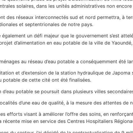
rales solaires, dans les unités administratives non encore é
ent des réseaux interconnectés sud et nord permettra, à ter
dionales et septentrionales de notre pays.
 également un défi majeur que le gouvernement s’est attelé
projet d’alimentation en eau potable de la ville de Yaoundé,
énages au réseau d’eau potable a conséquemment été lanc
litation et d’extension de la station hydraulique de Japoma 
potable de cette cité ont été finalisées.
 d’eau potable se poursuit dans plusieurs villes secondaire
calités d’une eau de qualité, à la mesure des attentes de 
s efforts visant à améliorer l’offre des soins, en renforçan
de la récente mise en service des Centres Hospitaliers Régi
ces du secteur, j’ai décidé de la contractualisation de 9 mi