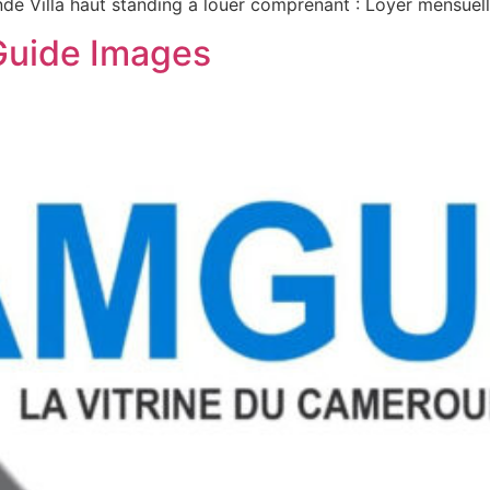
undé Villa haut standing à louer comprenant : Loyer mensue
Guide Images