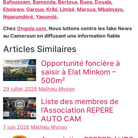
Bafoussam
,
Bamenda
,
Bertoua,
Buea
,
Douala
,
Ebolowa,
Garoua
,
Kribi
,
Limbé,
Maroua
,
Mbalmayo
,
Ngaoundéré
,
Yaoundé.
Chez
Ongola.com
, Nous luttons contre les fake News
au Cameroun en diffusant une information fiable
Articles Similaires
Opportunité foncière à
saisir à Elat Minkom –
500m²
29 juillet 2026
Mathieu Mvogo
Liste des membres de
l’Association REPERE
AUTO CAM
7 juin 2026
Mathieu Mvogo