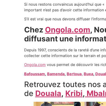
Si nous restons convaincus aujourd’hui que « 
important n’est pas d’avoir cette information 
S’il est vrai que nous devons diffuser l’infor
Chez
Ongola.com
, No
diffusant une informat
Depuis 1997, conscients de la rareté d’une inf
collecter cette information sur le terrain et po
Ongola.com
vous permet de découvrir les ric
Bafoussam
,
Bamenda
,
Bertoua,
Buea
,
Doual
Retrouvez toutes nos a
de
Douala
,
Kribi
,
Mbal