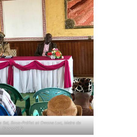
 Sal, Sous-Préfet et Owona Luc, Maire de
Yaoundé 3