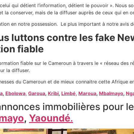
celui qui détient l’information, détient le pouvoir ». Nous
et la conserver, mais de la diffuser auprès de ceux qui en o
mation en notre possession. Le plus important à notre avis d
us luttons contre les fake 
ion fiable
ormation fiable sur le Cameroun à travers le « réseau des r
ur la diffuser.
hesses du Cameroun et de mieux connaitre cette Afrique en
a
,
Ebolowa,
Garoua
,
Kribi
,
Limbé,
Maroua
,
Mbalmayo
,
Ng
nnonces immobilières pour les
mayo
,
Yaoundé
.