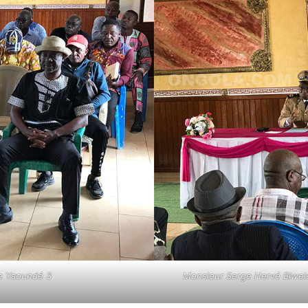
de Yaoundé 3
Monsieur Serge Hervé Biwele