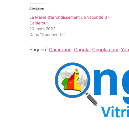
Similaire
La Mairie d’arrondissement de Yaoundé 3 –
Cameroun
20 mars 2022
Dans "Découverte"
Étiqueté
Cameroun
,
Ongola
,
Ongola.com
,
Ya