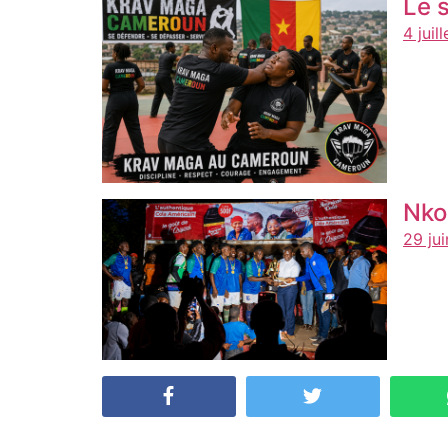
Le 
4 juil
Nko
29 ju