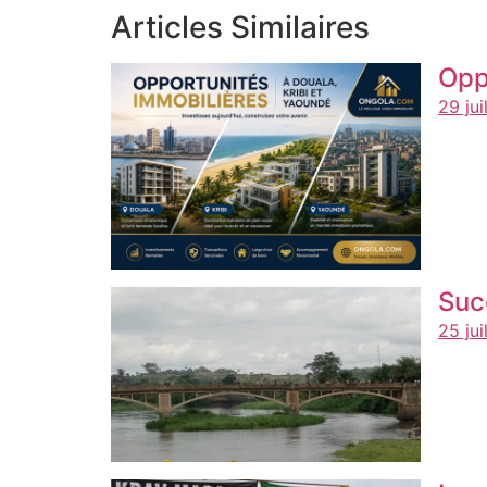
Articles Similaires
Opp
29 jui
Suc
25 jui