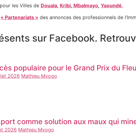
pour les Villes de
Douala
,
Kribi
,
Mbalmayo
,
Yaoundé
.
e
« Partenariats »
des annonces des professionnels de l’Immo
sents sur Facebook. Retrouv
cès populaire pour le Grand Prix du F
llet 2026
Mathieu Mvogo
sport comme solution aux maux qui mine
let 2026
Mathieu Mvogo