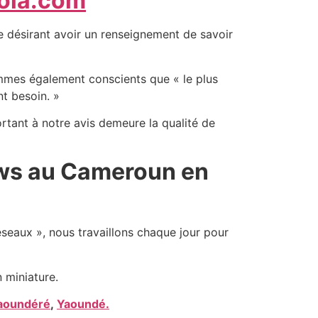
ola.com
nne désirant avoir un renseignement de savoir
sommes également conscients que « le plus
nt besoin. »
ortant à notre avis demeure la qualité de
News au Cameroun en
éseaux », nous travaillons chaque jour pour
 miniature.
aoundéré
,
Yaoundé.