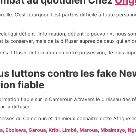
 combat au quotidien Chez
Ong
eille. C’est pourquoi il est parfois difficile à toute perso
elui qui détient l’information, détient le pouvoir », nous 
et la conserver, mais de la diffuser auprès de ceux qui en o
ons diffuser l’information en notre possession, le plus imp
us luttons contre les fake 
ion fiable
formation fiable sur le Cameroun à travers le « réseau des r
ur la diffuser.
hesses du Cameroun et de mieux connaitre cette Afrique en
a
,
Ebolowa,
Garoua
,
Kribi
,
Limbé,
Maroua
,
Mbalmayo
,
Ng