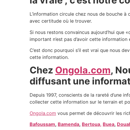
la vraie ; c’est notre
L’information circule chez nous de bouche à or
avec certitude où le trouver.
Si nous restons convaincus aujourd’hui que «c
important n’est pas d’avoir cette information 
C’est donc pourquoi s’il est vrai que nous dev
cette information.
Chez
Ongola.com
, No
diffusant une informat
Depuis 1997, conscients de la rareté d’une in
collecter cette information sur le terrain et po
Ongola.com
vous permet de découvrir les ric
Bafoussam
,
Bamenda
,
Bertoua,
Buea
,
Doual