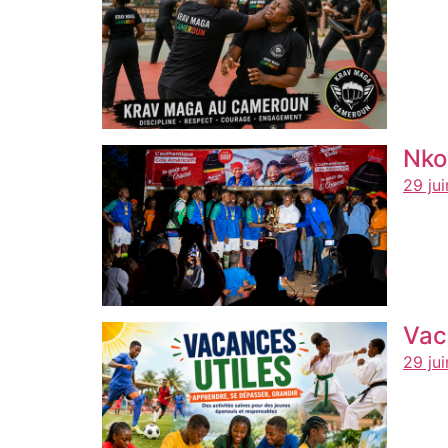
Nko
29 ju
Vac
29 ju