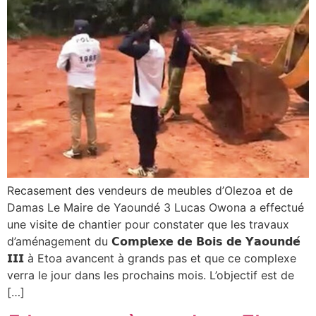
Recasement des vendeurs de meubles d’Olezoa et de
Damas Le Maire de Yaoundé 3 Lucas Owona a effectué
une visite de chantier pour constater que les travaux
d’aménagement du 𝗖𝗼𝗺𝗽𝗹𝗲𝘅𝗲 𝗱𝗲 𝗕𝗼𝗶𝘀 𝗱𝗲 𝗬𝗮𝗼𝘂𝗻𝗱𝗲́
𝗜𝗜𝗜 à Etoa avancent à grands pas et que ce complexe
verra le jour dans les prochains mois. L’objectif est de
[…]