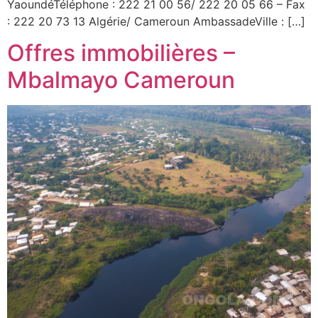
YaoundéTéléphone : 222 21 00 56/ 222 20 05 66 – Fax
: 222 20 73 13 Algérie/ Cameroun AmbassadeVille : […]
Offres immobilières –
Mbalmayo Cameroun