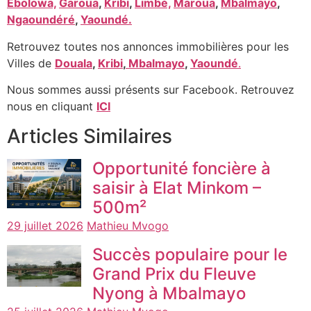
Ebolowa,
Garoua
,
Kribi
,
Limbé,
Maroua
,
Mbalmayo
,
Ngaoundéré
,
Yaoundé.
Retrouvez toutes nos annonces immobilières pour les
Villes de
Douala
,
Kribi
,
Mbalmayo
,
Yaoundé
.
Nous sommes aussi présents sur Facebook. Retrouvez
nous en cliquant
ICI
Articles Similaires
Opportunité foncière à
saisir à Elat Minkom –
500m²
29 juillet 2026
Mathieu Mvogo
Succès populaire pour le
Grand Prix du Fleuve
Nyong à Mbalmayo