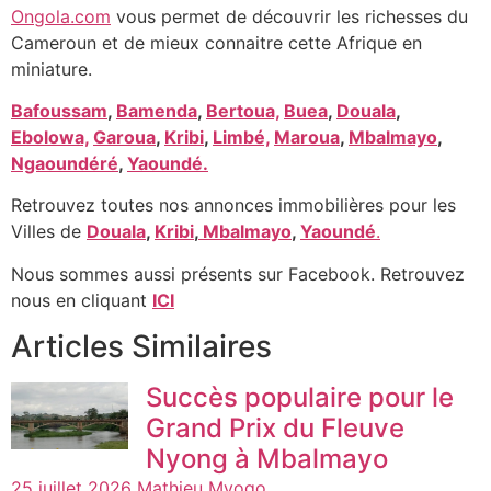
Ongola.com
vous permet de découvrir les richesses du
Cameroun et de mieux connaitre cette Afrique en
miniature.
Bafoussam
,
Bamenda
,
Bertoua,
Buea
,
Douala
,
Ebolowa,
Garoua
,
Kribi
,
Limbé,
Maroua
,
Mbalmayo
,
Ngaoundéré
,
Yaoundé.
Retrouvez toutes nos annonces immobilières pour les
Villes de
Douala
,
Kribi
,
Mbalmayo
,
Yaoundé
.
Nous sommes aussi présents sur Facebook. Retrouvez
nous en cliquant
ICI
Articles Similaires
Succès populaire pour le
Grand Prix du Fleuve
Nyong à Mbalmayo
25 juillet 2026
Mathieu Mvogo