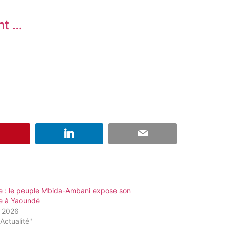
nt …
e : le peuple Mbida-Ambani expose son
re à Yaoundé
n 2026
Actualité"