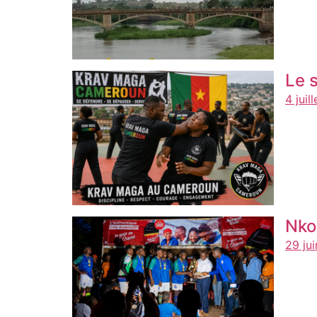
Le 
4 juil
Nko
29 ju