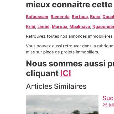
mieux connaitre cette 
Bafoussam
,
Bamenda
,
Bertoua,
Buea
,
Doual
Kribi
,
Limbé,
Maroua
,
Mbalmayo
,
Ngaoundé
Retrouvez toutes nos annonces immobilières 
Vous pouvez aussi retrouver dans la rubriqu
mise sur pieds de projets immobiliers.
Nous sommes aussi pr
cliquant
ICI
Articles Similaires
Suc
25 jui