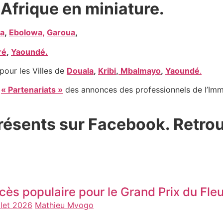
Afrique en miniature.
a
,
Ebolowa,
Garoua
,
ré
,
Yaoundé.
pour les Villes de
Douala
,
Kribi
,
Mbalmayo
,
Yaoundé
.
e
« Partenariats »
des annonces des professionnels de l’Immo
ésents sur Facebook. Retro
cès populaire pour le Grand Prix du F
llet 2026
Mathieu Mvogo