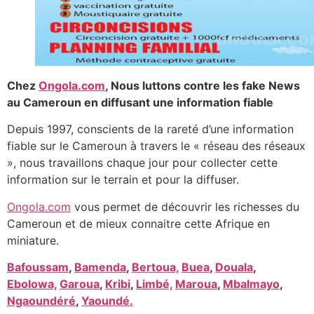
Chez
Ongola.com
, Nous luttons contre les fake News
au Cameroun en diffusant une information fiable
Depuis 1997, conscients de la rareté d’une information
fiable sur le Cameroun à travers le « réseau des réseaux
», nous travaillons chaque jour pour collecter cette
information sur le terrain et pour la diffuser.
Ongola.com
vous permet de découvrir les richesses du
Cameroun et de mieux connaitre cette Afrique en
miniature.
Bafoussam
,
Bamenda
,
Bertoua,
Buea
,
Douala
,
Ebolowa,
Garoua
,
Kribi
,
Limbé,
Maroua
,
Mbalmayo
,
Ngaoundéré
,
Yaoundé.