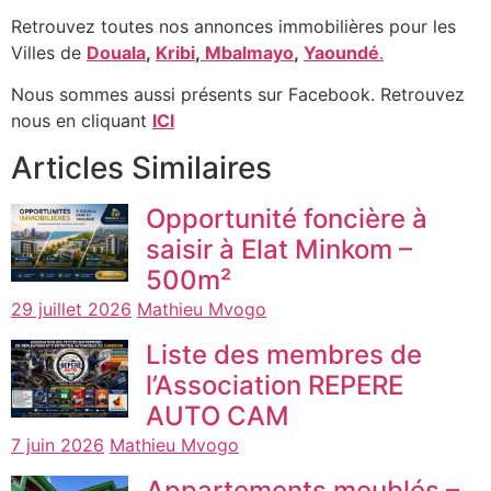
Retrouvez toutes nos annonces immobilières pour les
Villes de
Douala
,
Kribi
,
Mbalmayo
,
Yaoundé
.
Nous sommes aussi présents sur Facebook. Retrouvez
nous en cliquant
ICI
Articles Similaires
Opportunité foncière à
saisir à Elat Minkom –
500m²
29 juillet 2026
Mathieu Mvogo
Liste des membres de
l’Association REPERE
AUTO CAM
7 juin 2026
Mathieu Mvogo
Appartements meublés –