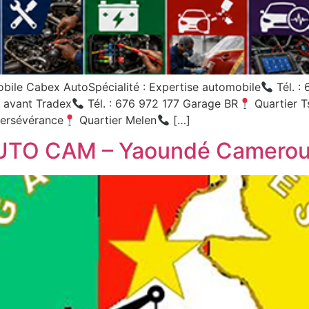
bile Cabex AutoSpécialité : Expertise automobile
Tél. :
 avant Tradex
Tél. : 676 972 177 Garage BR
Quartier T
Persévérance
Quartier Melen
[…]
AUTO CAM – Yaoundé Camero