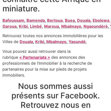
miniature.
Bafoussam
,
Bamenda
,
Bertoua,
Buea
,
Douala
,
Ebolowa,
Garoua
,
Kribi
,
Limbé,
Maroua
,
Mbalmayo
,
Ngaoundéré
,
Retrouvez toutes nos annonces immobilières pour les
Villes de
Douala
,
Kribi
,
Mbalmayo
,
Yaoundé
.
Vous pouvez aussi retrouver dans la
rubrique
« Partenariats »
des annonces des
professionnels de l’Immobilier à la recherche de
partenaires pour la mise sur pieds de projets
immobiliers.
Nous sommes aussi
présents sur Facebook.
Retrouvez nous en