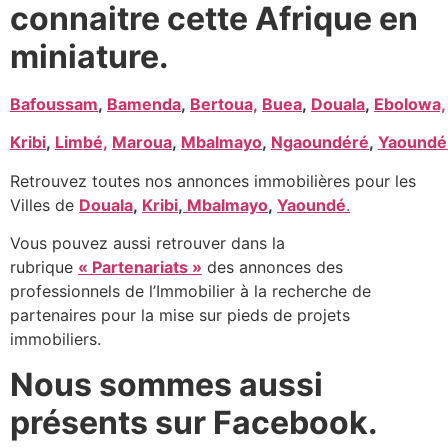
connaitre cette Afrique en
miniature.
Bafoussam
,
Bamenda
,
Bertoua,
Buea
,
Douala
,
Ebolowa,
Kribi
,
Limbé,
Maroua
,
Mbalmayo
,
Ngaoundéré
,
Yaoundé
Retrouvez toutes nos annonces immobilières pour les
Villes de
Douala
,
Kribi
,
Mbalmayo
,
Yaoundé
.
Vous pouvez aussi retrouver dans la
rubrique
« Partenariats »
des annonces des
professionnels de l’Immobilier à la recherche de
partenaires pour la mise sur pieds de projets
immobiliers.
Nous sommes aussi
présents sur Facebook.