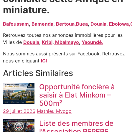
miniature.
Bafoussam
,
Bamenda
,
Bertoua,
Buea
,
Douala
,
Ebolowa,
Retrouvez toutes nos annonces immobilières pour les
Villes de
Douala
,
Kribi
,
Mbalmayo
,
Yaoundé
.
Nous sommes aussi présents sur Facebook. Retrouvez
nous en cliquant
ICI
Articles Similaires
Opportunité foncière à
saisir à Elat Minkom –
500m²
29 juillet 2026
Mathieu Mvogo
Liste des membres de
l’Association REPERE