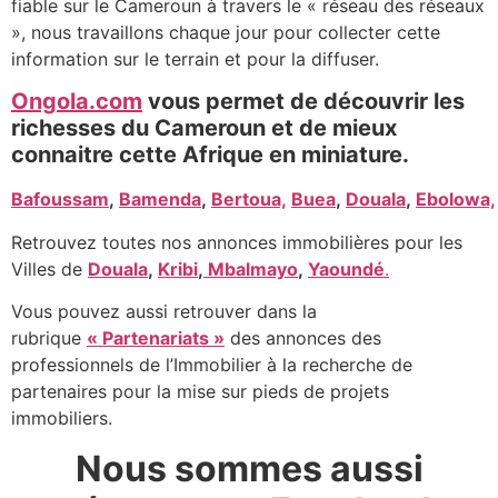
fiable sur le Cameroun à travers le « réseau des réseaux
», nous travaillons chaque jour pour collecter cette
information sur le terrain et pour la diffuser.
Ongola.com
vous permet de découvrir les
richesses du Cameroun et de mieux
connaitre cette Afrique en miniature.
Bafoussam
,
Bamenda
,
Bertoua,
Buea
,
Douala
,
Ebolowa,
Retrouvez toutes nos annonces immobilières pour les
Villes de
Douala
,
Kribi
,
Mbalmayo
,
Yaoundé
.
Vous pouvez aussi retrouver dans la
rubrique
« Partenariats »
des annonces des
professionnels de l’Immobilier à la recherche de
partenaires pour la mise sur pieds de projets
immobiliers.
Nous sommes aussi