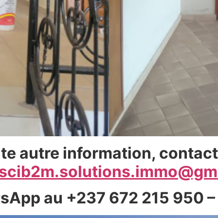
te autre information, contac
scib2m.solutions.immo@gm
tsApp au +237 672 215 950 –