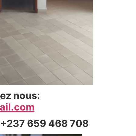
tez nous:
ail.com
 +237 659 468 708