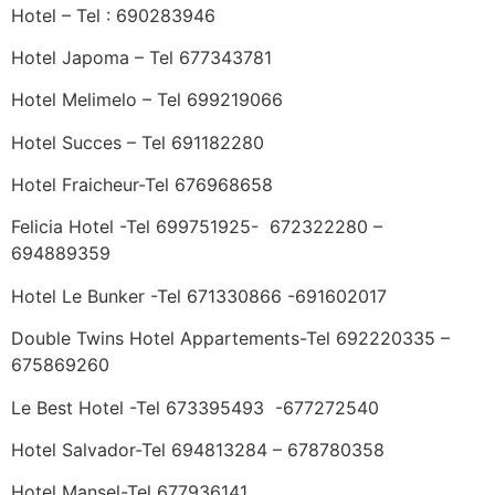
Hotel – Tel : 690283946
Hotel Japoma – Tel 677343781
Hotel Melimelo – Tel 699219066
Hotel Succes – Tel 691182280
Hotel Fraicheur-Tel 676968658
Felicia Hotel -Tel 699751925- 672322280 –
694889359
Hotel Le Bunker -Tel 671330866 -691602017
Double Twins Hotel Appartements-Tel 692220335 –
675869260
Le Best Hotel -Tel 673395493 -677272540
Hotel Salvador-Tel 694813284 – 678780358
Hotel Mansel-Tel 677936141