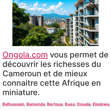
Ongola.com
vous permet de
découvrir les richesses du
Cameroun et de mieux
connaitre cette Afrique en
miniature.
Bafoussam
,
Bamenda
,
Bertoua,
Buea
,
Douala
,
Ebolowa,