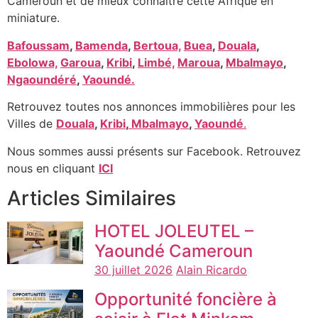
Cameroun et de mieux connaitre cette Afrique en
miniature.
Bafoussam
,
Bamenda
,
Bertoua,
Buea
,
Douala
,
Ebolowa,
Garoua
,
Kribi
,
Limbé,
Maroua
,
Mbalmayo
,
Ngaoundéré
,
Yaoundé.
Retrouvez toutes nos annonces immobilières pour les
Villes de
Douala
,
Kribi
,
Mbalmayo
,
Yaoundé
.
Nous sommes aussi présents sur Facebook. Retrouvez
nous en cliquant
ICI
Articles Similaires
HOTEL JOLEUTEL –
Yaoundé Cameroun
30 juillet 2026
Alain Ricardo
Opportunité foncière à