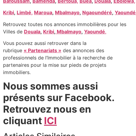
Bafoussam
,
Bamenda
,
Bertoua,
Buea
,
Douala
,
Ebolowa,
Kribi
,
Limbé,
Maroua
,
Mbalmayo
,
Ngaoundéré
,
Yaoundé
Retrouvez toutes nos annonces immobilières pour les
Villes de
Douala
,
Kribi
,
Mbalmayo
,
Yaoundé
.
Vous pouvez aussi retrouver dans la
rubrique
« Partenariats »
des annonces des
professionnels de l’Immobilier à la recherche de
partenaires pour la mise sur pieds de projets
immobiliers.
Nous sommes aussi
présents sur Facebook.
Retrouvez nous en
cliquant
ICI