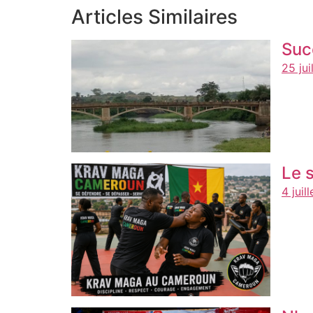
Articles Similaires
Suc
25 jui
Le 
4 juil