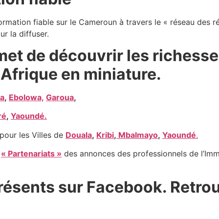
formation fiable sur le Cameroun à travers le « réseau des r
ur la diffuser.
et de découvrir les richess
Afrique en miniature.
a
,
Ebolowa,
Garoua
,
ré
,
Yaoundé.
pour les Villes de
Douala
,
Kribi
,
Mbalmayo
,
Yaoundé
.
e
« Partenariats »
des annonces des professionnels de l’Immo
ésents sur Facebook. Retro