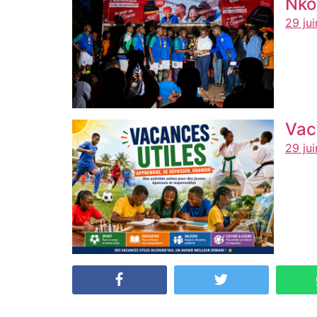
Nko
29 ju
Vac
29 ju