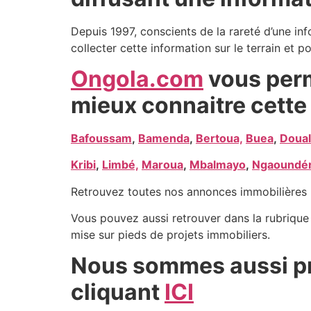
Depuis 1997, conscients de la rareté d’une in
collecter cette information sur le terrain et po
Ongola.com
vous perm
mieux connaitre cette 
Bafoussam
,
Bamenda
,
Bertoua,
Buea
,
Doual
Kribi
,
Limbé,
Maroua
,
Mbalmayo
,
Ngaoundé
Retrouvez toutes nos annonces immobilières 
Vous pouvez aussi retrouver dans la rubriqu
mise sur pieds de projets immobiliers.
Nous sommes aussi pr
cliquant
ICI