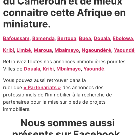
du Cameroun et de mieux
connaitre cette Afrique en
miniature.
Bafoussam
,
Bamenda
,
Bertoua,
Buea
,
Douala
,
Ebolowa,
Kribi
,
Limbé,
Maroua
,
Mbalmayo
,
Ngaoundéré
,
Yaoundé
Retrouvez toutes nos annonces immobilières pour les
Villes de
Douala
,
Kribi
,
Mbalmayo
,
Yaoundé
.
Vous pouvez aussi retrouver dans la
rubrique
« Partenariats »
des annonces des
professionnels de l’Immobilier à la recherche de
partenaires pour la mise sur pieds de projets
immobiliers.
Nous sommes aussi
présents sur Facebook.