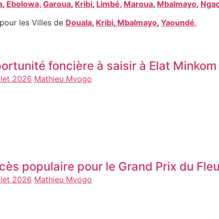
a
,
Ebolowa,
Garoua
,
Kribi
,
Limbé,
Maroua
,
Mbalmayo
,
Nga
pour les Villes de
Douala
,
Kribi
,
Mbalmayo
,
Yaoundé
.
ortunité foncière à saisir à Elat Minko
llet 2026
Mathieu Mvogo
cès populaire pour le Grand Prix du F
llet 2026
Mathieu Mvogo