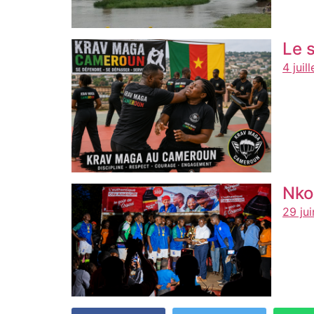
Le 
4 juil
Nko
29 ju