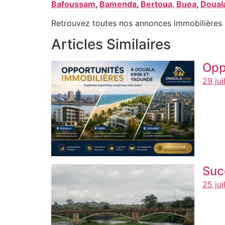
Bafoussam
,
Bamenda
,
Bertoua,
Buea
,
Doual
Retrouvez toutes nos annonces immobilières 
Articles Similaires
Opp
29 jui
Suc
25 jui