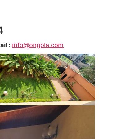
4
ail :
info@ongola.com