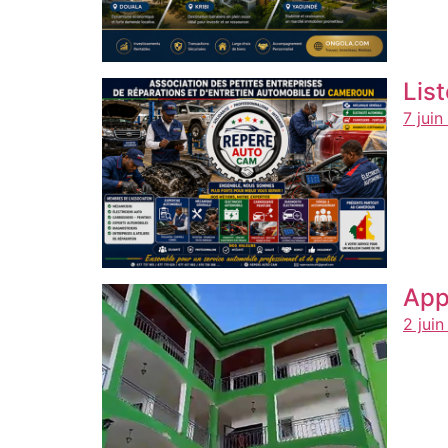
Lis
7 jui
App
2 jui