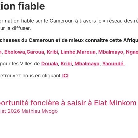
ion fiable
formation fiable sur le Cameroun à travers le « réseau des r
ur la diffuser.
ichesses du Cameroun et de mieux connaitre cette Afriqu
a
,
Ebolowa,
Garoua
,
Kribi
,
Limbé,
Maroua
,
Mbalmayo
,
Nga
pour les Villes de
Douala
,
Kribi
,
Mbalmayo
,
Yaoundé
.
etrouvez nous en cliquant
ICI
ortunité foncière à saisir à Elat Minko
llet 2026
Mathieu Mvogo