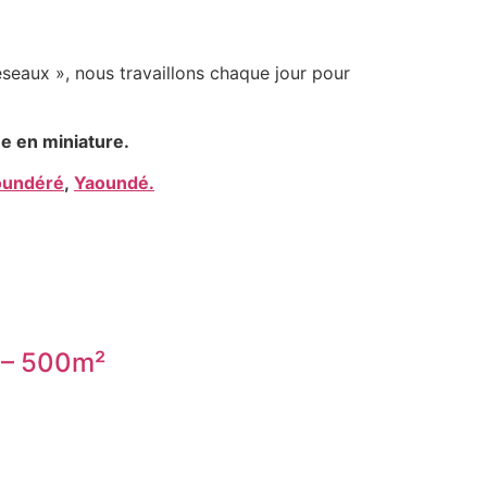
éseaux », nous travaillons chaque jour pour
e en miniature.
oundéré
,
Yaoundé.
m – 500m²