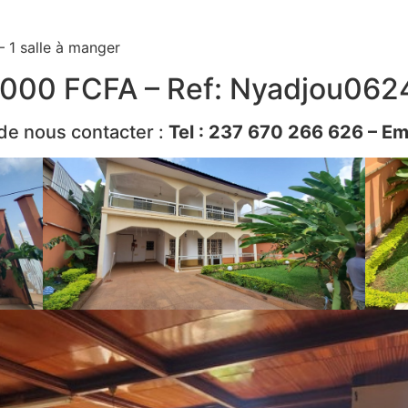
– 1 salle à manger
 000 FCFA – Ref: Nyadjou062
 de nous contacter :
Tel : 237 670 266 626 – Em