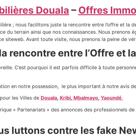
ilières Douala
–
Offres Immob
e ; nous facilitons juste la rencontre entre l’offre et la
 du terrain ainsi que nos connaissances. Nous prenons éga
e siteweb. Avant toute visite, nous prenons la peine de vérif
la rencontre entre l’Offre et
eille. C’est pourquoi il est parfois difficile à toute perso
mation en notre possession, le plus important à notre avis d
pour les Villes de
Douala
,
Kribi
,
Mbalmayo
,
Yaoundé
.
ique « Partenariats » des annonces des professionnels de l
us luttons contre les fake 