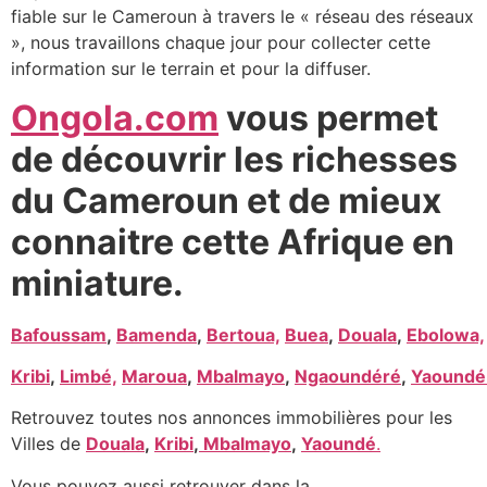
fiable sur le Cameroun à travers le « réseau des réseaux
», nous travaillons chaque jour pour collecter cette
information sur le terrain et pour la diffuser.
Ongola.com
vous permet
de découvrir les richesses
du Cameroun et de mieux
connaitre cette Afrique en
miniature.
Bafoussam
,
Bamenda
,
Bertoua,
Buea
,
Douala
,
Ebolowa,
Kribi
,
Limbé,
Maroua
,
Mbalmayo
,
Ngaoundéré
,
Yaoundé
Retrouvez toutes nos annonces immobilières pour les
Villes de
Douala
,
Kribi
,
Mbalmayo
,
Yaoundé
.
Vous pouvez aussi retrouver dans la