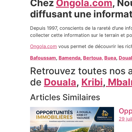
Chez
Ongola.com
, No
diffusant une informat
Depuis 1997, conscients de la rareté d’une inf
collecter cette information sur le terrain et po
Ongola.com
vous permet de découvrir les ric
Bafoussam
,
Bamenda
,
Bertoua,
Buea
,
Doual
Retrouvez toutes nos a
de
Douala
,
Kribi
,
Mbal
Articles Similaires
Opp
29 jui