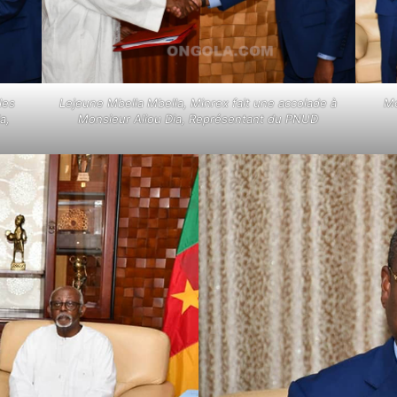
les
Lejeune Mbella Mbella, Minrex fait une accolade à
Mo
a,
Monsieur Aliou Dia, Représentant du PNUD