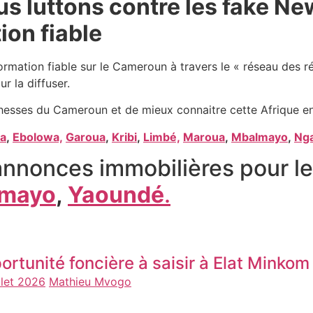
us luttons contre les fake 
ion fiable
ormation fiable sur le Cameroun à travers le « réseau des r
ur la diffuser.
hesses du Cameroun et de mieux connaitre cette Afrique en
a
,
Ebolowa,
Garoua
,
Kribi
,
Limbé,
Maroua
,
Mbalmayo
,
Ng
nnonces immobilières pour les
mayo
,
Yaoundé
.
ortunité foncière à saisir à Elat Minko
llet 2026
Mathieu Mvogo