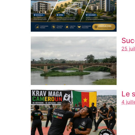
Suc
25 jui
Le 
4 juil