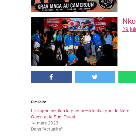
Nko
29 ju
Similaire
Le Japon soutien le plan présidentiel pour le Nord-
Ouest et le Sud-Ouest.
14 mars 2023
Dans "Actualité"