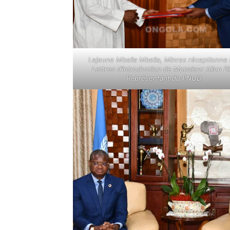
Lejeune Mbella Mbella, Minrex réceptionne 
Lettres d’Introduction de Monsieur Aliou Di
Représentant du PNUD