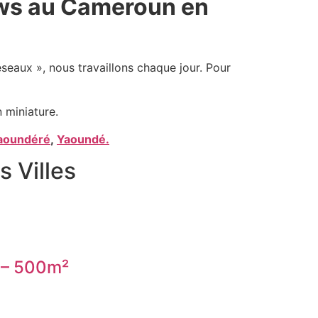
News au Cameroun en
éseaux », nous travaillons chaque jour. Pour
 miniature.
aoundéré
,
Yaoundé.
 Villes
m – 500m²