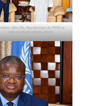
nsieur Aliou Dia, Représentant du PNUD et
Lejeune Mbella Mbella, Minrex