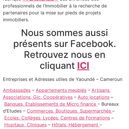
professionnels de l’Immobilier à la recherche de
partenaires pour la mise sur pieds de projets
immobiliers.
Nous sommes aussi
présents sur Facebook.
Retrouvez nous en
cliquant
ICI
Entreprises et Adresses utiles de Yaoundé – Cameroun
Ambassades
–
Appartements meublés
–
Artisans,
Associations, Gic, Coopératives
–
Auto locations
–
Banques, Etablissements de Micro finance
– Bureaux
d’Etudes –
Commerces, Boutiques, Supermarchés
–
Ecoles, Collèges, Lycées, Centres de Formations
–
Hopitaux, Cliniques
–
Hôtels, Hébergement
–