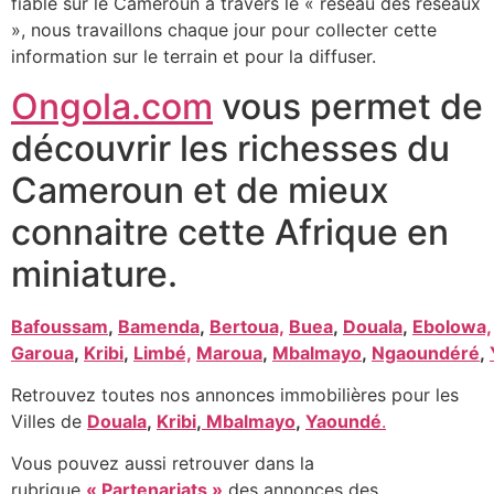
fiable sur le Cameroun à travers le « réseau des réseaux
», nous travaillons chaque jour pour collecter cette
information sur le terrain et pour la diffuser.
Ongola.com
vous permet de
découvrir les richesses du
Cameroun et de mieux
connaitre cette Afrique en
miniature.
Bafoussam
,
Bamenda
,
Bertoua,
Buea
,
Douala
,
Ebolowa,
Garoua
,
Kribi
,
Limbé,
Maroua
,
Mbalmayo
,
Ngaoundéré
,
Retrouvez toutes nos annonces immobilières pour les
Villes de
Douala
,
Kribi
,
Mbalmayo
,
Yaoundé
.
Vous pouvez aussi retrouver dans la
rubrique
« Partenariats »
des annonces des