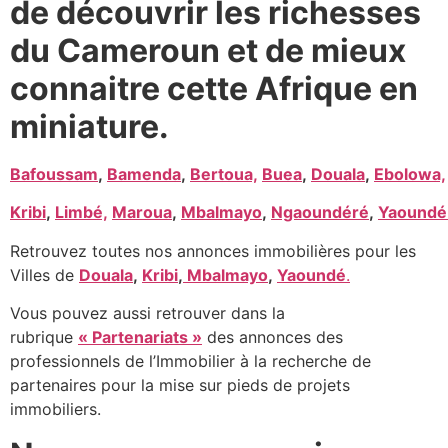
de découvrir les richesses
du Cameroun et de mieux
connaitre cette Afrique en
miniature.
Bafoussam
,
Bamenda
,
Bertoua,
Buea
,
Douala
,
Ebolowa,
Kribi
,
Limbé,
Maroua
,
Mbalmayo
,
Ngaoundéré
,
Yaoundé
Retrouvez toutes nos annonces immobilières pour les
Villes de
Douala
,
Kribi
,
Mbalmayo
,
Yaoundé
.
Vous pouvez aussi retrouver dans la
rubrique
« Partenariats »
des annonces des
professionnels de l’Immobilier à la recherche de
partenaires pour la mise sur pieds de projets
immobiliers.