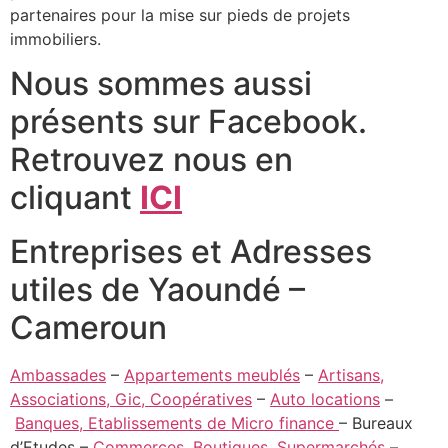
partenaires pour la mise sur pieds de projets
immobiliers.
Nous sommes aussi
présents sur Facebook.
Retrouvez nous en
cliquant
ICI
Entreprises et Adresses
utiles de Yaoundé –
Cameroun
Ambassades
–
Appartements meublés
–
Artisans,
Associations, Gic, Coopératives
–
Auto locations
–
Banques, Etablissements de Micro finance
– Bureaux
d’Etudes –
Commerces, Boutiques, Supermarchés
–