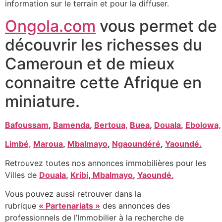
information sur le terrain et pour la diffuser.
Ongola.com
vous permet de
découvrir les richesses du
Cameroun et de mieux
connaitre cette Afrique en
miniature.
Bafoussam
,
Bamenda
,
Bertoua,
Buea
,
Douala
,
Ebolowa,
Limbé,
Maroua
,
Mbalmayo
,
Ngaoundéré
,
Yaoundé.
Retrouvez toutes nos annonces immobilières pour les
Villes de
Douala
,
Kribi
,
Mbalmayo
,
Yaoundé
.
Vous pouvez aussi retrouver dans la
rubrique
« Partenariats »
des annonces des
professionnels de l’Immobilier à la recherche de