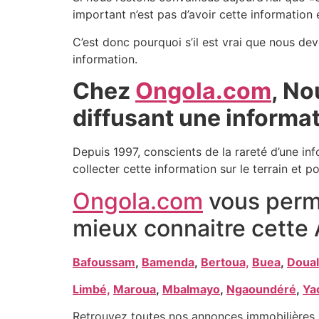
important n’est pas d’avoir cette information 
C’est donc pourquoi s’il est vrai que nous dev
information.
Chez
Ongola.com
, No
diffusant une informat
Depuis 1997, conscients de la rareté d’une in
collecter cette information sur le terrain et po
Ongola.com
vous perme
mieux connaitre cette 
Bafoussam
,
Bamenda
,
Bertoua,
Buea
,
Doual
Limbé,
Maroua
,
Mbalmayo
,
Ngaoundéré
,
Ya
Retrouvez toutes nos annonces immobilières 