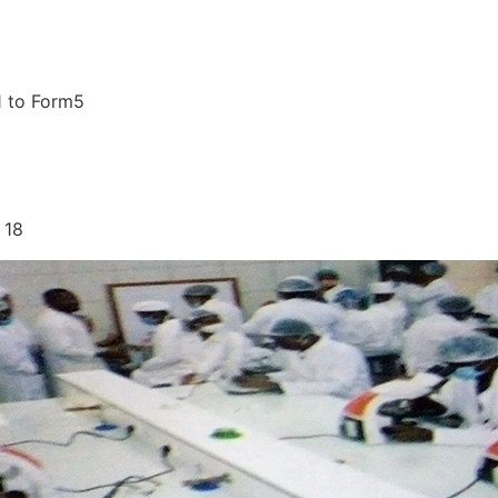
1 to Form5
 18