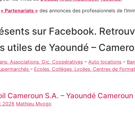
e
« Partenariats »
des annonces des professionnels de l’Immo
sents sur Facebook. Retrouv
es utiles de Yaoundé – Camer
sans, Associations, Gic, Coopératives
–
Auto locations
–
Ban
Supermarchés
–
Ecoles, Collèges, Lycées, Centres de Forma
oil Cameroun S.A. – Yaoundé Cameroun
t 2026
Mathieu Mvogo