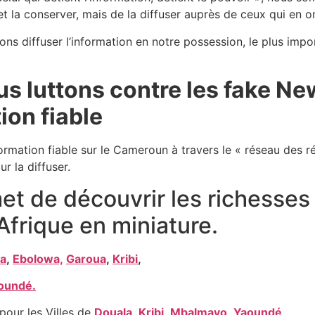
et la conserver, mais de la diffuser auprès de ceux qui en o
ons diffuser l’information en notre possession, le plus impo
us luttons contre les fake 
ion fiable
formation fiable sur le Cameroun à travers le « réseau des r
ur la diffuser.
t de découvrir les richesse
Afrique en miniature.
a
,
Ebolowa,
Garoua
,
Kribi
,
oundé.
pour les Villes de
Douala
,
Kribi
,
Mbalmayo
,
Yaoundé
.