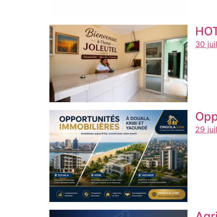
HOT
30 jui
Opp
29 jui
Agr