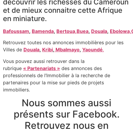
découvrir les richesses du Cameroun
et de mieux connaitre cette Afrique
en miniature.
Bafoussam
,
Bamenda
,
Bertoua,
Buea
,
Douala
,
Ebolowa,
Retrouvez toutes nos annonces immobilières pour les
Villes de
Douala
,
Kribi
,
Mbalmayo
,
Yaoundé
.
Vous pouvez aussi retrouver dans la
rubrique
« Partenariats »
des annonces des
professionnels de l’Immobilier à la recherche de
partenaires pour la mise sur pieds de projets
immobiliers.
Nous sommes aussi
présents sur Facebook.
Retrouvez nous en