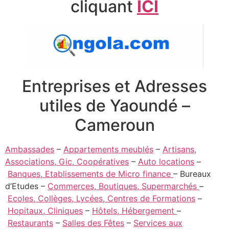
cliquant
ICI
Entreprises et Adresses
utiles de Yaoundé –
Cameroun
Ambassades
–
Appartements meublés
–
Artisans,
Associations, Gic, Coopératives
–
Auto locations
–
Banques, Etablissements de Micro finance
– Bureaux
d’Etudes –
Commerces, Boutiques, Supermarchés
–
Ecoles, Collèges, Lycées, Centres de Formations
–
Hopitaux, Cliniques
–
Hôtels, Hébergement
–
Restaurants
–
Salles des Fêtes
–
Services aux