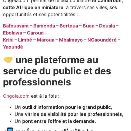
Ongola.com permet de mieux connaître
le Cameroun,
cette Afrique en miniature
, à travers ses villes, ses
opportunités et ses potentialités :
Bafoussam
–
Bamenda
–
Bertoua
–
Buea
–
Douala
–
Ebolawa
–
Garoua
–
Kribi
–
Limbé
–
Maroua
–
Mbalmayo
–
NGaoundéré
–
Yaoundé
une plateforme au
service du public et des
professionnels
Ongola.com
est à la fois :
Un
outil d’information pour le grand public
,
Une
vitrine de visibilité pour les professionnels
,
Un
pont entre l’offre et la demande
.