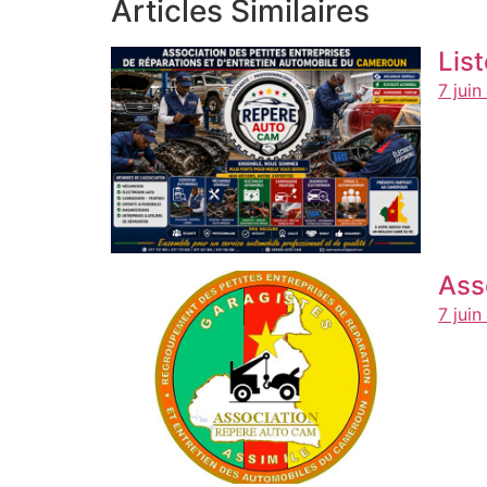
Articles Similaires
Lis
7 jui
Ass
7 jui