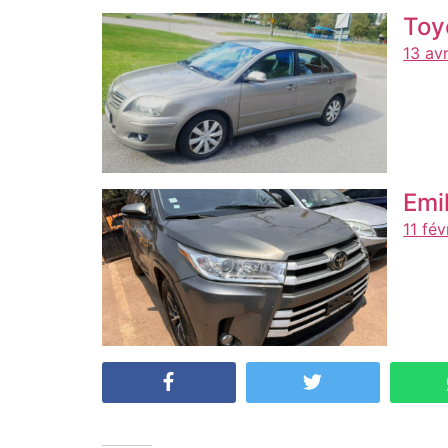
Toy
13 av
Emi
11 fé