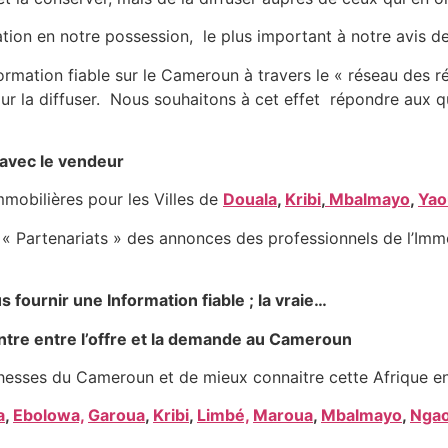
mation en notre possession, le plus important à notre avis d
formation fiable sur le Cameroun à travers le « réseau des r
pour la diffuser. Nous souhaitons à cet effet répondre aux qu
avec le vendeur
obilières pour les Villes de
Douala
,
Kribi
,
Mbalmayo
,
Yao
« Partenariats » des annonces des professionnels de l’Immo
fournir une Information fiable ; la vraie…
tre entre l’offre et la demande au Cameroun
hesses du Cameroun et de mieux connaitre cette Afrique en
a
,
Ebolowa,
Garoua
,
Kribi
,
Limbé,
Maroua
,
Mbalmayo
,
Nga