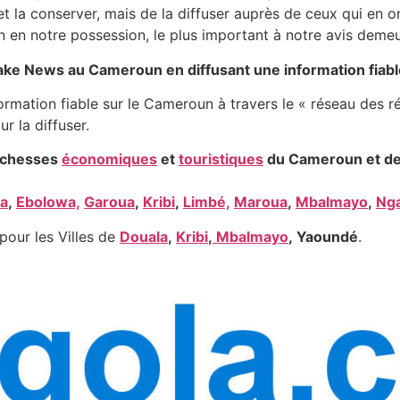
et la conserver, mais de la diffuser auprès de ceux qui en 
n en notre possession, le plus important à notre avis demeu
 fake News au Cameroun en diffusant une information fiab
formation fiable sur le Cameroun à travers le « réseau des r
ur la diffuser.
richesses
économiques
et
touristiques
du Cameroun et de 
a
,
Ebolowa,
Garoua
,
Kribi
,
Limbé,
Maroua
,
Mbalmayo
,
Ng
pour les Villes de
Douala
,
Kribi
,
Mbalmayo
, Yaoundé
.