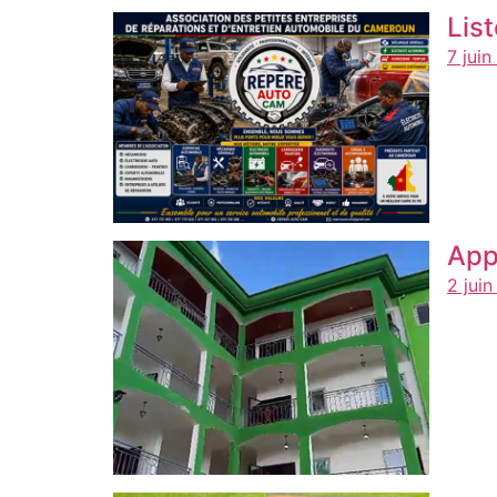
Lis
7 jui
App
2 jui