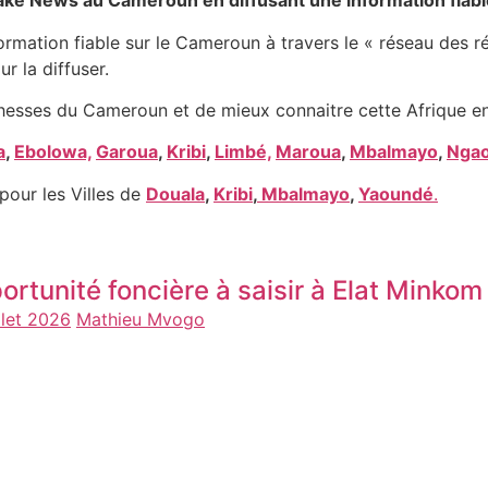
 fake News au Cameroun en diffusant une information fiab
formation fiable sur le Cameroun à travers le « réseau des r
ur la diffuser.
hesses du Cameroun et de mieux connaitre cette Afrique en
a
,
Ebolowa,
Garoua
,
Kribi
,
Limbé,
Maroua
,
Mbalmayo
,
Nga
pour les Villes de
Douala
,
Kribi
,
Mbalmayo
,
Yaoundé
.
ortunité foncière à saisir à Elat Minko
llet 2026
Mathieu Mvogo