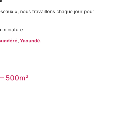
le
éseaux », nous travaillons chaque jour pour
 miniature.
oundéré
,
Yaoundé.
m – 500m²