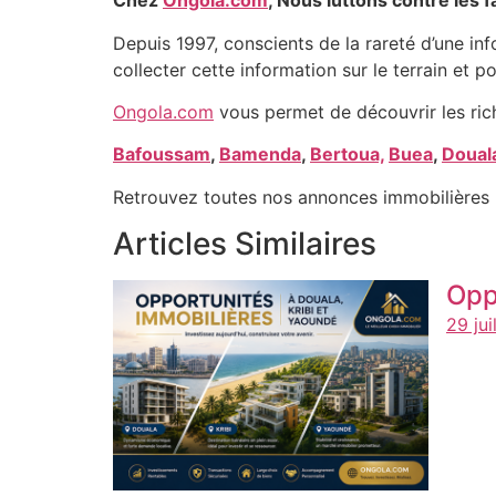
Chez
Ongola.com
, Nous luttons contre les
Depuis 1997, conscients de la rareté d’une in
collecter cette information sur le terrain et po
Ongola.com
vous permet de découvrir les ric
Bafoussam
,
Bamenda
,
Bertoua,
Buea
,
Doual
Retrouvez toutes nos annonces immobilières 
Articles Similaires
Opp
29 jui