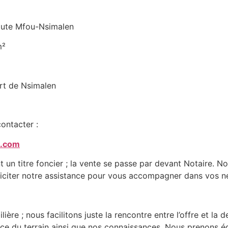
 route Mfou-Nsimalen
m²
ort de Nsimalen
ontacter :
a.com
t un titre foncier ; la vente se passe par devant Notaire. 
liciter notre assistance pour vous accompagner dans vos n
e ; nous facilitons juste la rencontre entre l’offre et la
 du terrain ainsi que nos connaissances. Nous prenons éga