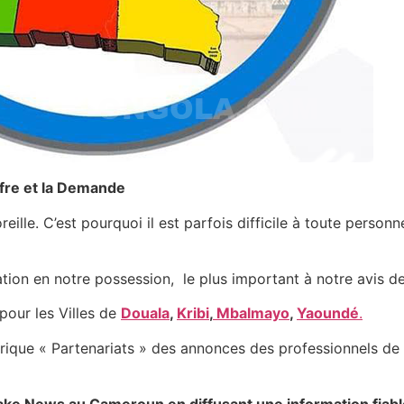
ffre et la Demande
eille. C’est pourquoi il est parfois difficile à toute perso
mation en notre possession, le plus important à notre avis d
pour les Villes de
Douala
,
Kribi
,
Mbalmayo
,
Yaoundé
.
ique « Partenariats » des annonces des professionnels de l