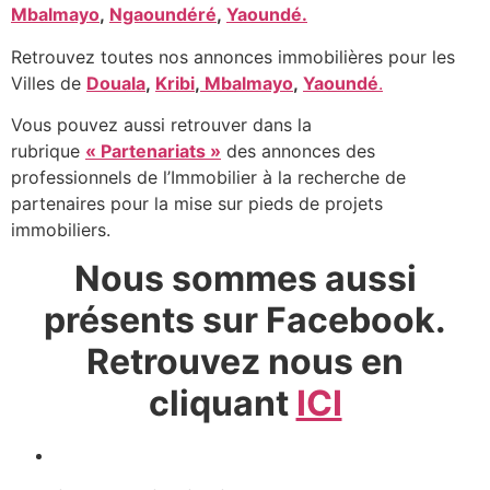
Mbalmayo
,
Ngaoundéré
,
Yaoundé.
Retrouvez toutes nos annonces immobilières pour les
Villes de
Douala
,
Kribi
,
Mbalmayo
,
Yaoundé
.
Vous pouvez aussi retrouver dans la
rubrique
« Partenariats »
des annonces des
professionnels de l’Immobilier à la recherche de
partenaires pour la mise sur pieds de projets
immobiliers.
Nous sommes aussi
présents sur Facebook.
Retrouvez nous en
cliquant
ICI