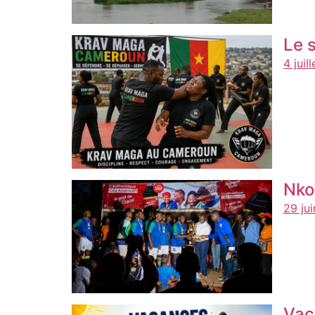
Le 
4 juil
Nko
29 ju
Vac