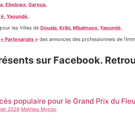
a
,
Ebolowa,
Garoua
,
ré
,
Yaoundé.
pour les Villes de
Douala
,
Kribi
,
Mbalmayo
,
Yaoundé
.
e
« Partenariats »
des annonces des professionnels de l’Immo
ésents sur Facebook. Retro
cès populaire pour le Grand Prix du F
llet 2026
Mathieu Mvogo