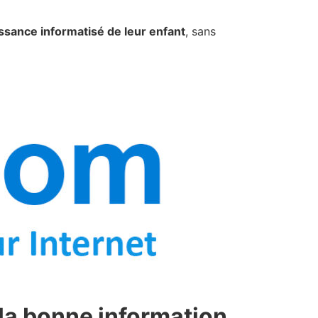
issance informatisé de leur enfant
, sans
 la bonne information,