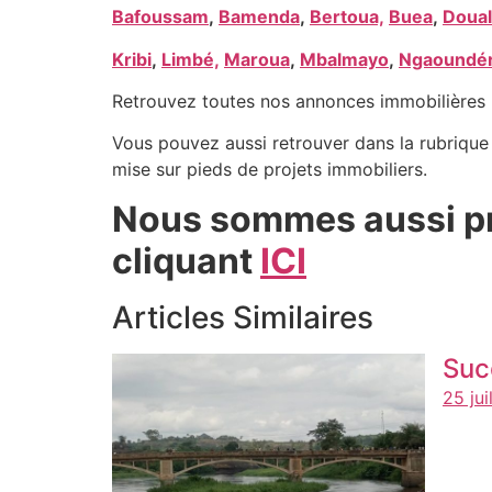
Bafoussam
,
Bamenda
,
Bertoua,
Buea
,
Doual
Kribi
,
Limbé,
Maroua
,
Mbalmayo
,
Ngaoundé
Retrouvez toutes nos annonces immobilières 
Vous pouvez aussi retrouver dans la rubriqu
mise sur pieds de projets immobiliers.
Nous sommes aussi pr
cliquant
ICI
Articles Similaires
Suc
25 jui