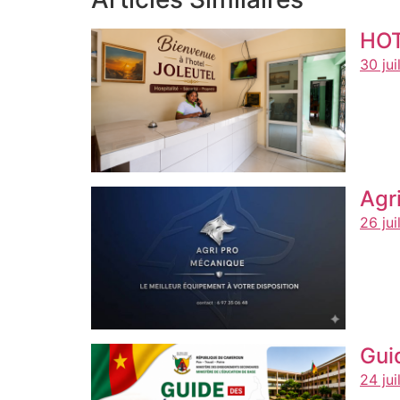
HOT
30 jui
Agr
26 jui
Gui
24 jui