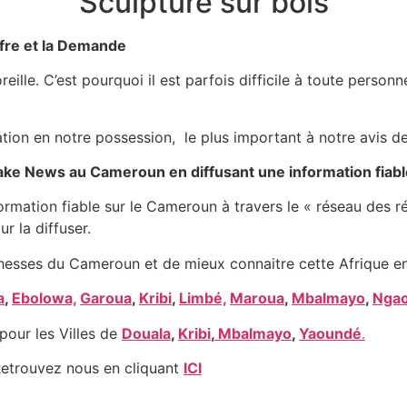
Sculpture sur bois
ffre et la Demande
eille. C’est pourquoi il est parfois difficile à toute perso
mation en notre possession, le plus important à notre avis d
 fake News au Cameroun en diffusant une information fiab
formation fiable sur le Cameroun à travers le « réseau des r
ur la diffuser.
hesses du Cameroun et de mieux connaitre cette Afrique en
a
,
Ebolowa,
Garoua
,
Kribi
,
Limbé,
Maroua
,
Mbalmayo
,
Nga
pour les Villes de
Douala
,
Kribi
,
Mbalmayo
,
Yaoundé
.
etrouvez nous en cliquant
ICI