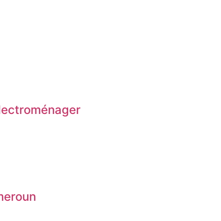
Electroménager
meroun