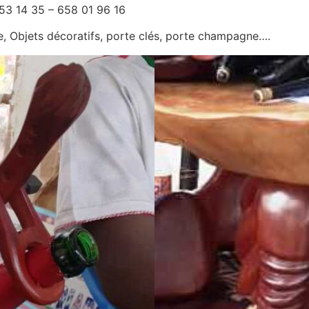
53 14 35 – 658 01 96 16
le, Objets décoratifs, porte clés, porte champagne….