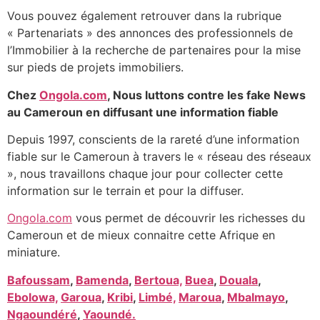
Vous pouvez également retrouver dans la rubrique
« Partenariats » des annonces des professionnels de
l’Immobilier à la recherche de partenaires pour la mise
sur pieds de projets immobiliers.
Chez
Ongola.com
, Nous luttons contre les fake News
au Cameroun en diffusant une information fiable
Depuis 1997, conscients de la rareté d’une information
fiable sur le Cameroun à travers le « réseau des réseaux
», nous travaillons chaque jour pour collecter cette
information sur le terrain et pour la diffuser.
Ongola.com
vous permet de découvrir les richesses du
Cameroun et de mieux connaitre cette Afrique en
miniature.
Bafoussam
,
Bamenda
,
Bertoua,
Buea
,
Douala
,
Ebolowa,
Garoua
,
Kribi
,
Limbé,
Maroua
,
Mbalmayo
,
Ngaoundéré
,
Yaoundé.