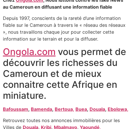
Chez
Ongola.com
, Nous luttons contre les fake News
au Cameroun en diffusant une information fiable
Depuis 1997, conscients de la rareté d’une information
fiable sur le Cameroun à travers le « réseau des réseaux
», nous travaillons chaque jour pour collecter cette
information sur le terrain et pour la diffuser.
Ongola.com
vous permet de
découvrir les richesses du
Cameroun et de mieux
connaitre cette Afrique en
miniature.
Bafoussam
,
Bamenda
,
Bertoua,
Buea
,
Douala
,
Ebolowa,
Retrouvez toutes nos annonces immobilières pour les
Villes de
Douala
,
Kribi
,
Mbalmayo
,
Yaoundé
.