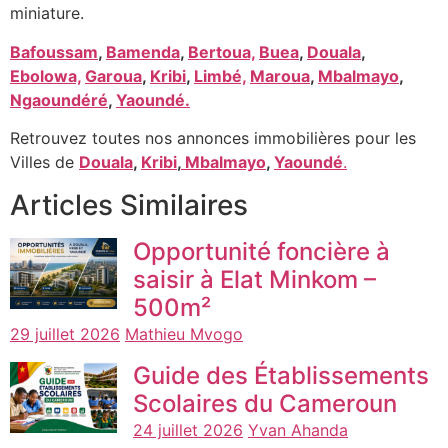
miniature.
Bafoussam
,
Bamenda
,
Bertoua,
Buea
,
Douala
,
Ebolowa,
Garoua
,
Kribi
,
Limbé,
Maroua
,
Mbalmayo
,
Ngaoundéré
,
Yaoundé.
Retrouvez toutes nos annonces immobilières pour les
Villes de
Douala
,
Kribi
,
Mbalmayo
,
Yaoundé
.
Articles Similaires
Opportunité foncière à
saisir à Elat Minkom –
500m²
29 juillet 2026
Mathieu Mvogo
Guide des Établissements
Scolaires du Cameroun
24 juillet 2026
Yvan Ahanda