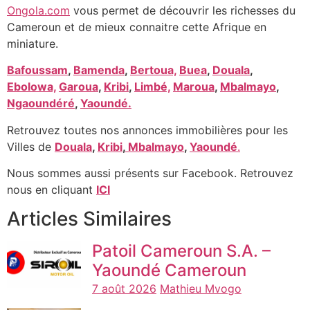
Ongola.com
vous permet de découvrir les richesses du
Cameroun et de mieux connaitre cette Afrique en
miniature.
Bafoussam
,
Bamenda
,
Bertoua,
Buea
,
Douala
,
Ebolowa,
Garoua
,
Kribi
,
Limbé,
Maroua
,
Mbalmayo
,
Ngaoundéré
,
Yaoundé.
Retrouvez toutes nos annonces immobilières pour les
Villes de
Douala
,
Kribi
,
Mbalmayo
,
Yaoundé
.
Nous sommes aussi présents sur Facebook. Retrouvez
nous en cliquant
ICI
Articles Similaires
Patoil Cameroun S.A. –
Yaoundé Cameroun
7 août 2026
Mathieu Mvogo