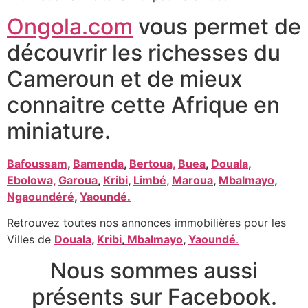
Ongola.com
vous permet de
découvrir les richesses du
Cameroun et de mieux
connaitre cette Afrique en
miniature.
Bafoussam
,
Bamenda
,
Bertoua,
Buea
,
Douala
,
Ebolowa,
Garoua
,
Kribi
,
Limbé,
Maroua
,
Mbalmayo
,
Ngaoundéré
,
Yaoundé.
Retrouvez toutes nos annonces immobilières pour les
Villes de
Douala
,
Kribi
,
Mbalmayo
,
Yaoundé
.
Nous sommes aussi
présents sur Facebook.